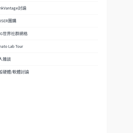
inkVantage討論
USER團購
CG世界社群網格
mato Lab Tour
人雜談
般硬體/軟體討論