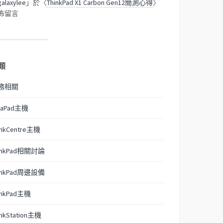
galaxylee
」於〈
ThinkPad X1 Carbon Gen12簡測心得
〉
佈留言
類
務相關
eaPad主機
inkCentre主機
inkPad相關討論
inkPad周邊設備
inkPad主機
inkStation主機