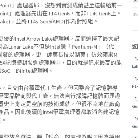
Th
ix Point」處理器耶，沒想到實測成績甚至還輸給前一
int」處理器先出在T14 Gen6，而非T14s Gen6上。
Th
 Lake)，並將T14s Gen6(AMD)作為對照組。
更優的Intel Arrow Lake處理器，反而選擇了最大記
Lunar Lake不但是Intel繼「Pentium-M」（代
近
量身開發的處理器，更「師夷長技以制夷」仿效蘋果M
「
接將LPDDR5X記憶體封裝進處理器中，目的就是追求最高的能
La
SoC」的Intel處理器。
「
P1
腦而打造，且交由台積電代工生產，但因整合了記憶體導
筆電品牌商與代工廠，無法自行採購記憶體而興趣
「
筆電處理器史上肯定是空前的技術成就，但很不幸地在廠商
G
品。因此後續的Intel筆電處理器都取消內建記憶
在。
「
G
還要故意選這一顆「短命」的處理器呢？因為採用