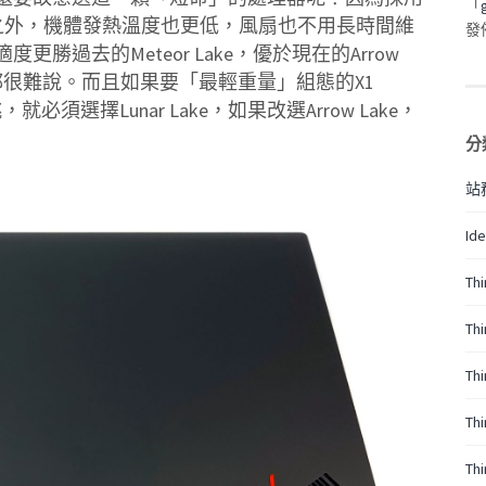
「
力優勢之外，機體發熱溫度也更低，風扇也不用長時間維
發
過去的Meteor Lake，優於現在的Arrow
能否超越都很難說。而且如果要「最輕重量」組態的X1
必須選擇Lunar Lake，如果改選Arrow Lake，
分
站
Id
Th
Th
Th
Th
Th