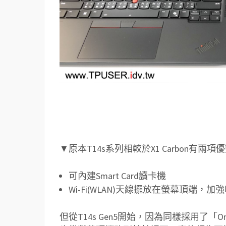
▼原本T14s系列相較於X1 Carbon有兩項
可內建Smart Card讀卡機
Wi-Fi(WLAN)天線擺放在螢幕頂端，加
但從T14s Gen5開始，因為同樣採用了「One 