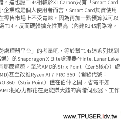
T14s相較於X1 Carbon只有「Smart Card
業或是個人使用者而言，Smart Card其實使用
s在零售市場上不受青睞，因為再加一點預算就可以
改選T14，反而硬體擴充性更高（內建RJ45網路埠，
跨處理器平台」的考量吧，等於幫T14s這系列找到
pdragon X Elite處理器在Intel Lunar Lake
艷，至於AMD的Strix Point（Zen5核心）處
)甚至改推Ryzen AI 7 PRO 350（開發代號：
7 PRO 360（Strix Point）僅在伯仲之間，省電不如
ke，只能說AMD把心力都花在更能賺大錢的高階伺服器、工作