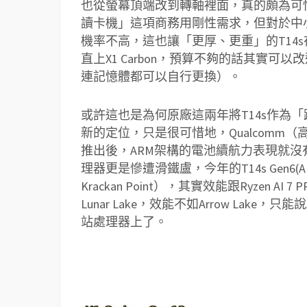
也從螢幕頂端改到轉軸裡面，真的頗為可惜。這也讓
讀卡機」這項商務用剛性需求，但對於中小企
機率不高，這也讓「更厚、更重」的T14
直上X1 Carbon，預算不夠的話其實可以
連記憶體都可以自行更換）。
或許這也是為何原廠這兩年將T14s作為「
新的定位，只是很可惜地，Qualcomm（高通）的Sna
推出後，ARM架構的電池續航力表現就沒有那麼驚
理器更是慘遭滑鐵盧，今年的T14s Gen6(AMD
Krackan Point），其實效能跟Ryzen AI 
Lunar Lake，效能不如Arrow La
站處理器上了。