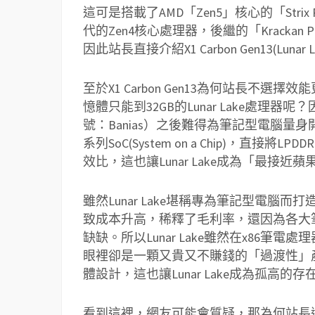
這可是搭載了AMD「Zen5」核心的「Str
代的Zen4核心處理器，後繼的「Krackan Po
因此站長直接介紹X1 Carbon Gen13(Lunar
至於X1 Carbon Gen13為何站長不選擇效能
憶體只能到32GB的Lunar Lake處理器呢？因為
號：Banias）之後難得為筆記型電腦
系列SoC(System on a Chip)，直
效比，這也讓Lunar Lake成為「最接近蘋果
雖然Lunar Lake堪稱專為筆記型電
致成本升高，稀釋了毛利率，還因為各大
缺缺。所以Lunar Lake雖然在x86
眼裡卻是一顆又貴又不賺錢的「過渡性」產
體設計，這也讓Lunar Lake成為孤高的存
看到這裡，網友可能會質疑，那為何站長