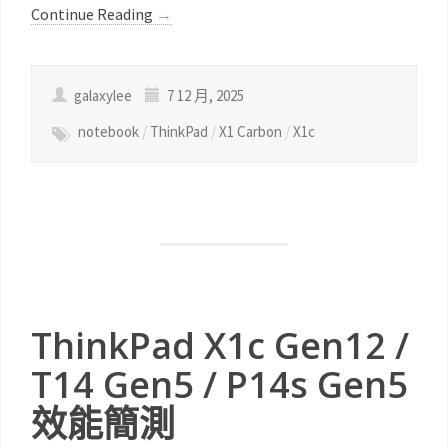
Continue Reading
→
galaxylee
7 12 月, 2025
notebook
/
ThinkPad
/
X1 Carbon
/
X1c
ThinkPad X1c Gen12 /
T14 Gen5 / P14s Gen5
效能簡測