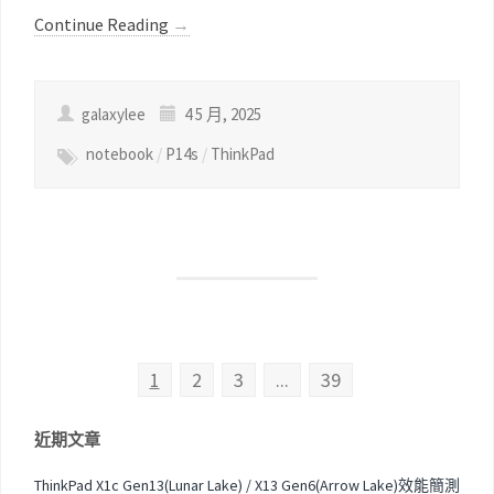
Continue Reading
→
galaxylee
4 5 月, 2025
notebook
/
P14s
/
ThinkPad
1
2
3
...
39
近期文章
ThinkPad X1c Gen13(Lunar Lake) / X13 Gen6(Arrow Lake)效能簡測