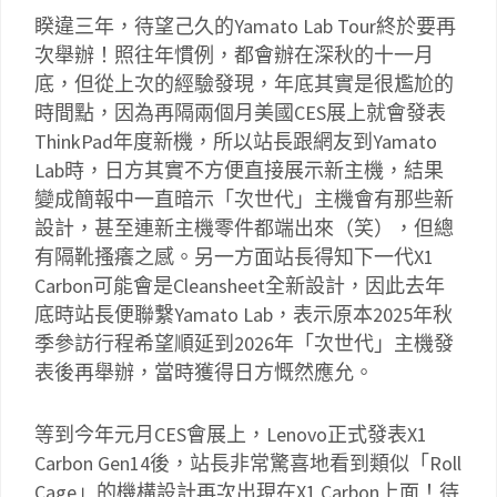
睽違三年，待望己久的Yamato Lab Tour終於要再
次舉辦！照往年慣例，都會辦在深秋的十一月
底，但從上次的經驗發現，年底其實是很尷尬的
時間點，因為再隔兩個月美國CES展上就會發表
ThinkPad年度新機，所以站長跟網友到Yamato
Lab時，日方其實不方便直接展示新主機，結果
變成簡報中一直暗示「次世代」主機會有那些新
設計，甚至連新主機零件都端出來（笑），但總
有隔靴搔癢之感。另一方面站長得知下一代X1
Carbon可能會是Cleansheet全新設計，因此去年
底時站長便聯繫Yamato Lab，表示原本2025年秋
季參訪行程希望順延到2026年「次世代」主機發
表後再舉辦，當時獲得日方慨然應允。
等到今年元月CES會展上，Lenovo正式發表X1
Carbon Gen14後，站長非常驚喜地看到類似「Roll
Cage」的機構設計再次出現在X1 Carbon上面！待