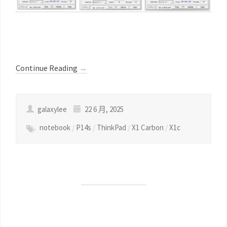
Continue Reading
→
galaxylee
22 6 月, 2025
notebook
/
P14s
/
ThinkPad
/
X1 Carbon
/
X1c