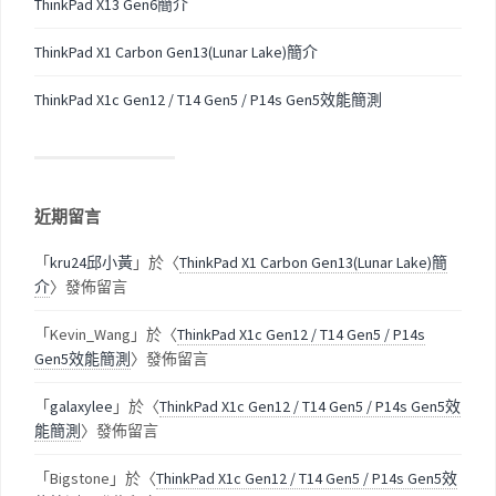
ThinkPad X13 Gen6簡介
ThinkPad X1 Carbon Gen13(Lunar Lake)簡介
ThinkPad X1c Gen12 / T14 Gen5 / P14s Gen5效能簡測
近期留言
「
kru24邱小黃
」於〈
ThinkPad X1 Carbon Gen13(Lunar Lake)簡
介
〉發佈留言
「
Kevin_Wang
」於〈
ThinkPad X1c Gen12 / T14 Gen5 / P14s
Gen5效能簡測
〉發佈留言
「
galaxylee
」於〈
ThinkPad X1c Gen12 / T14 Gen5 / P14s Gen5效
能簡測
〉發佈留言
「
Bigstone
」於〈
ThinkPad X1c Gen12 / T14 Gen5 / P14s Gen5效