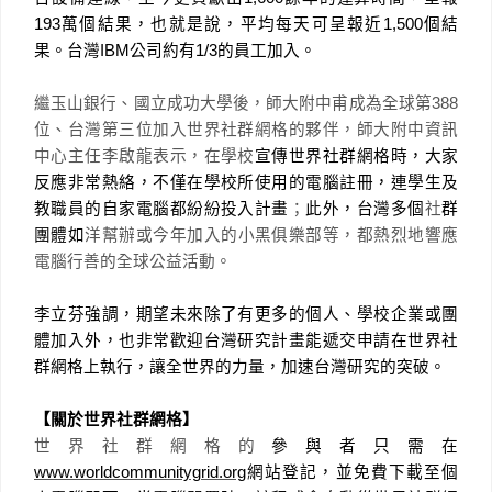
193
萬個結果，也就是說，平均每天可呈報近
1,500
個結
果。台灣
IBM
公司約有
1/3
的員工加入。
繼玉山銀行、國立成功大學後，師大附中甫成為全球第
388
位、台灣第三位加入世界社群網格的夥伴，師大附中資訊
中心主任李啟龍表示，在學校
宣傳世界社群網格時，大家
反應非常熱絡，不僅在學校所使用的電腦註冊，連學生及
教職員的自家電腦都紛紛投入計畫
；
此外，台灣多個
社
群
團體如
洋幫辦或今年加入的小黑俱樂部等，都熱烈地響應
電腦行善的全球公益活動。
李立芬強調，期望未來除了有更多的個人、學校企業或團
體加入外，也非常歡迎台灣研究計畫能遞交申請在世界社
群網格上執行，讓全世界的力量，加速台灣研究的突破。
【關於世界社群網格】
世界社群網格的
參與者只需在
www.worldcommunitygrid.org
網站登記，並免費下載至個