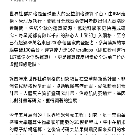
世界社群網格是全球最大的公益網格運算平台
，
由
IBM
建
構、管理及執行
，
並號召全球電腦使用者獻出個人電腦閒
置時間
，集結全球的運算資源，
協助科學家更快完成研
究。每星期都有數以千計的熱心人士登記加入網格，至今
已有超過
38
萬名來自
200
多個國家的登記者，參與連線的電
腦突破
100
萬台，運算能力達
167 teraflops
（即每秒可進行
167
萬億次浮點運算），更是運算速度相當於全球前三位的
虛擬超級電腦。
近四年來世界社群網格的研究項目在登革熱新藥計畫、非
洲氣候變遷模型計畫、協助戰勝癌症計畫、愛滋新藥研發
計畫、人體蛋白質折疊研究計畫、治療肌肉萎縮症、基因
比對計畫等研究，獲得顯著的進展。
今年五月展開的「世界稻米營養工程」研究，是一套由華
盛頓大學運算生物學家所開發的
3D
模組程式，集中在稻米
的原子結構運算，之後會將研究結果與農民歷來採用的水