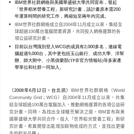
IBM
世界社群網格與美國華盛頓大學共同宣布，發起
「世界稻米營養工程」新研究計畫
，該計畫原本
需
200
年運算時間的研究工作，將縮短至兩年內完成。
IBM
世界社群網格成立自
2004
年
11
月成立以來，集結全
球超過
100
萬台電腦閒置資源，共同投入網格運算的各
項公益研究計畫。
目前以台灣識別登入
WCG
的成員有
2,000
多名，連線電
腦超過
9,000
台，其中更包括玉山銀行、成功大學、洋幫
辦、師大附中、小黑俱樂部(TP非官方情報站)等多家產
學單位和社群一同加入。
（
2008
年
6
月
12
日
，台北訊）
IBM
世界社群網格
（
World
Community Grid
；
WCG
）自
2004
年
11
月成立以來，共集
結全球超過
100
萬台電腦加入，推動網格運算的各項公益研
究計畫。
同時，為找出全球糧荒解決之道，
IBM
宣布與美
國華盛頓大學共同合作，投入「世界稻米營養工程」新研
究計畫，希冀開發出能增加榖物收成的方式，並找出更優
生的稻米品種。