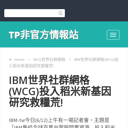
TP非官方情報站
Toggle
navigati
Home
WCG世界社群網格
IBM世界社群網格(WCG)投
入稻米新基因研究救糧荒!
IBM世界社群網格
(WCG)投入稻米新基因
研究救糧荒!
IBM-tw今日(6/12)上午有一場記者會，主題是
「IBM集結全球百萬台電腦閒置資源 投入稻米