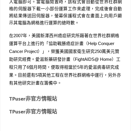
人電腦即可。當電腦閒置時，該程式會自動從世界社群網
格的伺服器下載一小部份運算工作來處理，完成後會自動
將結果傳送回伺服器，螢幕保護程式會在畫面上向用戶顯
示其電腦為網格進行運算的總時數。
在
2007
年，美國新澤西州癌症研究所藉著在世界社群網格
運算平台上進行的「協助戰勝癌症計畫（
Help Conquer
Cancer Project
）」，榮獲美國國家衛生研究
250
萬美元贊
助研究經費。愛滋新藥研發計畫（
FightAIDS@ Home
）工
程只用了
6
個月時間，便取得相當於
5
年的愛滋病毒研究成
果。目前還有
5
項其他工程在世界社群網格中運行，另外亦
有其他研究計畫在籌備中。
TPuser非官方情報站
TPuser非官方情報站