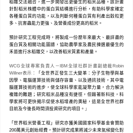
稻雜交法融合，進一步開發出更優生的稻米品種。該計畫
針對稻米株體中的蛋白質結構進行分析，有助科學家確定
各種蛋白質的功能，以及判斷何種蛋白質有利產出穀粒更
多、抗害蟲能力更強、及營養成份更高的稻米。
預計研究工程完成時，將製成一份歷年來最大、最詳盡的
蛋白質及相關功能圖譜，協助農學家及農民揀選最優生的
禾苗進行水稻雜交，以改善稻米質素和產量。
WCG
全球專案負責人－
IBM
全球社群計畫副總裁
Robin
Willner
表示
：
「全世界正發生三大變革：分子生物學與基
因學、電腦運算技術與儲存容量、以及通訊技術
，其中電
腦運算技術的進步，使全球科學家能凝聚力量，合力解決
複雜的難題；研究稻米品種沒有捷徑，但藉著新科技，科
學家將可更快揭示促使水稻增產的奧秘，這是全世界社群
目前及今後長時間須投資研究的項目。
」
「世界稻米營養工程」研究亦獲美國國家科學基金會贊助
200
萬美元創始經費，預計研究成果將減少未來氣候變化對