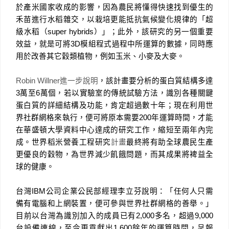
於產米國家收成的影響，因為農民將懂得快速找到優生的
禾苗進行水稻雜交，以栽培更能抵抗氣候變化規律的「超
級水稻（
super hybrids
）」；此外，該研究的另一個重要
效益，就是可將
3D
模組程式過程中所運算的數據，同時應
用於改善其它穀類植物，例如玉米、小麥及大麥。
Robin Willner
進一步說明
，該計畫要分析的蛋白質結構多達
3
萬至
6
萬個，若以實驗室的傳統試驗方法，識別各種關鍵
蛋白質的詳細結構及功能，肯定超過數十年；現在利用世
界社群網格來執行，便可將原本需要
200
年運算時間，才能
在華盛頓大學資料中心達成的研究工作，縮短至兩年內完
成。世界稻米營養工程研究
計畫
最終將有助全球農民生產
更優良的穀物，為世界減少飢餓問題，而其成果將裨益全
球的健康。
台灣
IBM
公司企業公民部經理李立芬說明：「
任何人只需
備有電腦和上網裝置，便可參與世界社群網格的善舉。
」
目前以台灣為識別加入的成員已有
2,000
多名，超過
9,000
台設備連線，至今更貢獻出
1,600
餘年的運算時間，呈報